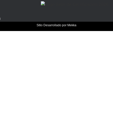
a
d
Sitio Desarrollado por
Mekka