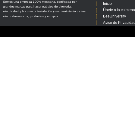
Somos una empresa 100% mexicana, certificada por
Inicio
grandes marcas para hacer trabajos de plomería,
Únete a la colmen
electricidad y la correcta instalación y mantenimiento de tus
BeeUniversity
electrodomésticos, productos y equipos.
Aviso de Privacida